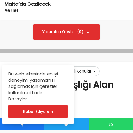
Malta’da Gezilecek
Yerler
Yorumları Göster (0)
Anasayfa
Gezi Rehberi
Alakalı Konular
Bu web sitesinde en iyi
deneyimi yaşamanızı
Malta Vatandaşlığı Alan
sağlamak için çerezler
Türkler
kullanılmaktadır.
Detaylar
admin
tarafından
Kabul Ediyorum
Haziran 29, 2020