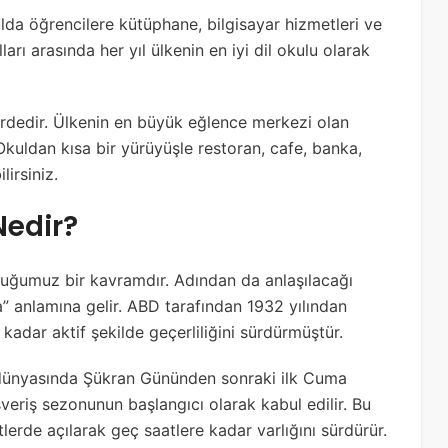
ulda öğrencilere kütüphane, bilgisayar hizmetleri ve
arı arasında her yıl ülkenin en iyi dil okulu olarak
erdedir. Ülkenin en büyük eğlence merkezi olan
Okuldan kısa bir yürüyüşle restoran, cafe, banka,
irsiniz.
Nedir?
ğumuz bir kavramdır. Adından da anlaşılacağı
a” anlamına gelir. ABD tarafından 1932 yılından
kadar aktif şekilde geçerliliğini sürdürmüştür.
n dünyasında Şükran Gününden sonraki ilk Cuma
veriş sezonunun başlangıcı olarak kabul edilir. Bu
erde açılarak geç saatlere kadar varlığını sürdürür.