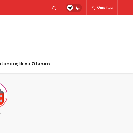
Giriş Yap
tandaşlık ve Oturum
Clubclass Malta Dil Okulu