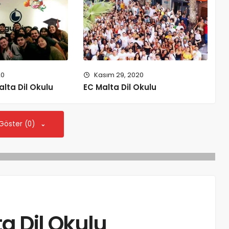
20
Kasım 29, 2020
lta Dil Okulu
EC Malta Dil Okulu
 Göster (0)
 Dil Okulu