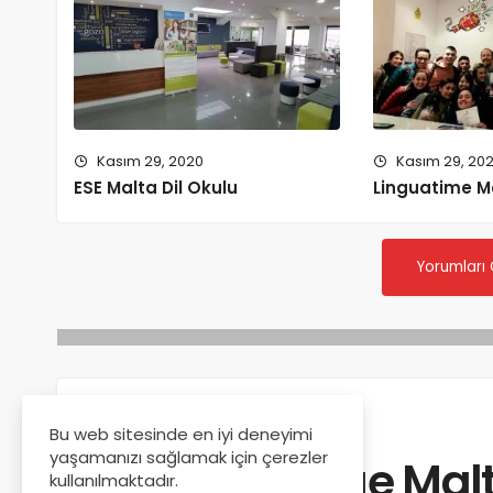
Kasım 29, 2020
Kasım 29, 20
ESE Malta Dil Okulu
Linguatime Ma
Yorumları
Anasayfa
Malta Dil Okulları
Bu web sitesinde en iyi deneyimi
yaşamanızı sağlamak için çerezler
Am Language Malta
kullanılmaktadır.